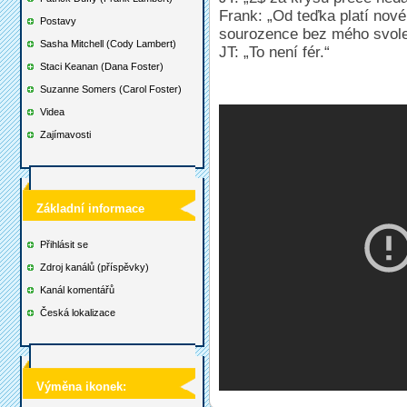
Frank: „Od teďka platí nové
Postavy
sourozence bez mého svole
Sasha Mitchell (Cody Lambert)
JT: „To není fér.“
Staci Keanan (Dana Foster)
Suzanne Somers (Carol Foster)
Videa
Zajímavosti
Základní informace
Přihlásit se
Zdroj kanálů (příspěvky)
Kanál komentářů
Česká lokalizace
Výměna ikonek: