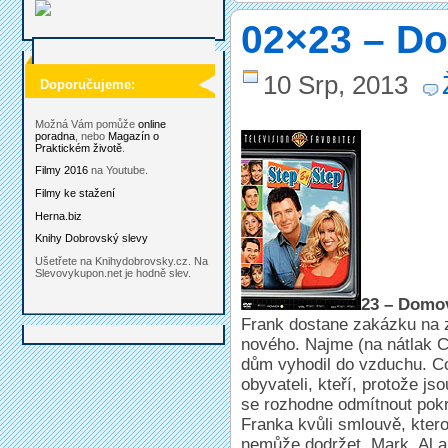
02×23 – Do
10 Srp, 2013
Doporučujeme:
Možná Vám pomůže
online
poradna
, nebo
Magazín o
Praktickém životě
.
Filmy 2016
na Youtube.
Filmy ke stažení
Herna.biz
Knihy Dobrovský slevy
Ušetřete na Knihydobrovsky.cz. Na
Slevovykupon.net je hodně slev.
23 – Domov
Frank dostane zakázku na 
nového. Najme (na nátlak 
dům vyhodil do vzduchu. Co
obyvateli, kteří, protože js
se rozhodne odmítnout pokr
Franka kvůli smlouvě, kter
nemůže dodržet. Mark, Al a