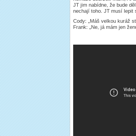
JT jim nabídne, že bude děl
nechají toho. JT musí lepit
Cody: „Máš velkou kuráž s
Frank: „Ne, já mám jen žen