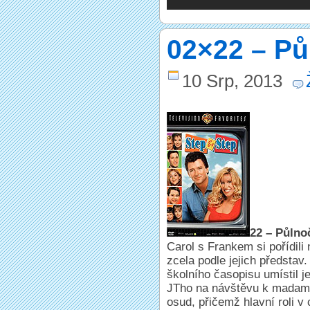
02×22 – Pů
10 Srp, 2013
22 – Půlno
Carol s Frankem si pořídili
zcela podle jejich představ
školního časopisu umístil j
JTho na návštěvu k madam 
osud, přičemž hlavní roli v