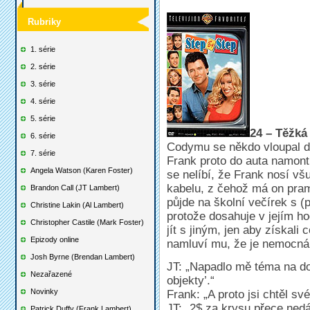
Rubriky
1. série
2. série
3. série
4. série
5. série
24 – Těžká
6. série
Codymu se někdo vloupal do
7. série
Frank proto do auta namont
Angela Watson (Karen Foster)
se nelíbí, že Frank nosí v
kabelu, z čehož má on pram
Brandon Call (JT Lambert)
půjde na školní večírek s 
Christine Lakin (Al Lambert)
protože dosahuje v jejím 
Christopher Castile (Mark Foster)
jít s jiným, jen aby získali
Epizody online
namluví mu, že je nemocná.
Josh Byrne (Brendan Lambert)
JT: „Napadlo mě téma na dom
Nezařazené
objekty’.“
Novinky
Frank: „A proto jsi chtěl své
JT: „2$ za krysu přece ned
Patrick Duffy (Frank Lambert)