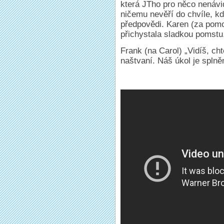
která JTho pro něco nenávid
ničemu nevěří do chvíle, k
předpovědi. Karen (za pomo
přichystala sladkou pomstu
Frank (na Carol) „Vidíš, ch
naštvaní. Náš úkol je splně