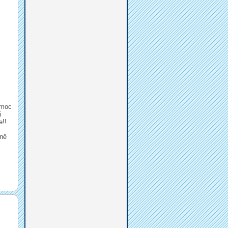
 moc
i
e!!
čně