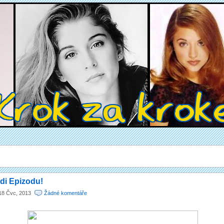
di Epizodu!
18 Čvc, 2013
Žádné komentáře