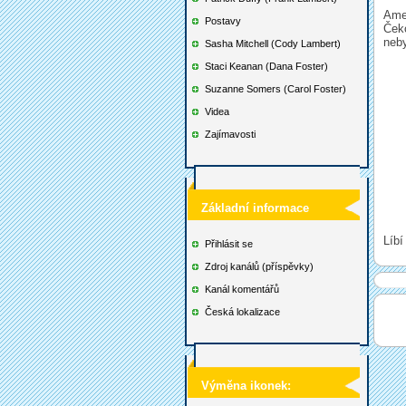
Amer
Postavy
Čeko
neby
Sasha Mitchell (Cody Lambert)
Staci Keanan (Dana Foster)
Suzanne Somers (Carol Foster)
Videa
Zajímavosti
Základní informace
Líbí
Přihlásit se
Zdroj kanálů (příspěvky)
Kanál komentářů
Česká lokalizace
Výměna ikonek: