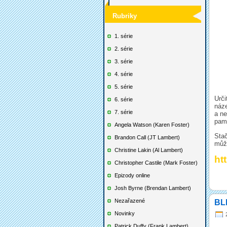
Rubriky
1. série
2. série
3. série
4. série
5. série
Urči
6. série
náze
7. série
a ne
pama
Angela Watson (Karen Foster)
Stač
Brandon Call (JT Lambert)
může
Christine Lakin (Al Lambert)
ht
Christopher Castile (Mark Foster)
Epizody online
Josh Byrne (Brendan Lambert)
Nezařazené
BLE
Novinky
Patrick Duffy (Frank Lambert)