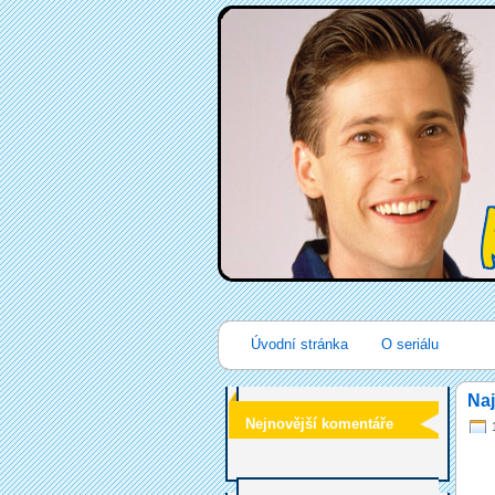
Úvodní stránka
O seriálu
Naj
Nejnovější komentáře