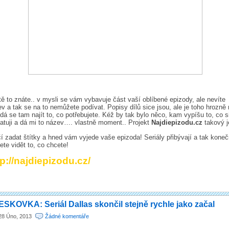
tě to znáte.. v mysli se vám vybavuje část vaší oblíbené epizody, ale nevíte
v a tak se na to nemůžete podívat. Popisy dílů sice jsou, ale je toho hrozně
dá se tam najít to, co potřebujete. Kéž by tak bylo něco, kam vypíšu to, co s
tuji a dá mi to název…. vlastně moment.. Projekt
Najdiepizodu.cz
takový j
í zadat štítky a hned vám vyjede vaše epizoda! Seriály přibývají a tak kone
te vidět to, co chcete!
tp://najdiepizodu.cz/
SKOVKA: Seriál Dallas skončil stejně rychle jako začal
28 Úno, 2013
Žádné komentáře