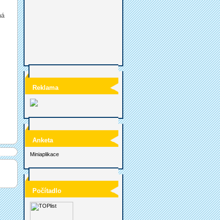
ná
Reklama
Anketa
Miniaplikace
Počítadlo