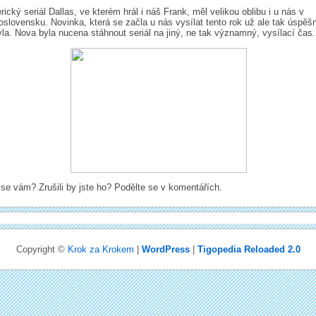
ický seriál Dallas, ve kterém hrál i náš Frank, měl velikou oblibu i u nás v
slovensku. Novinka, která se začla u nás vysílat tento rok už ale tak úspěš
la. Nova byla nucena stáhnout seriál na jiný, ne tak významný, vysílací čas.
 se vám? Zrušili by jste ho? Podělte se v komentářích.
Copyright ©
Krok za Krokem
|
WordPress
|
Tigopedia Reloaded 2.0