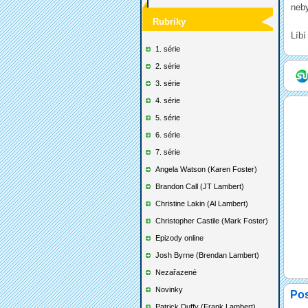
neby
Rubriky
Líbí
1. série
2. série
3. série
4. série
5. série
6. série
7. série
Angela Watson (Karen Foster)
Brandon Call (JT Lambert)
Christine Lakin (Al Lambert)
Christopher Castile (Mark Foster)
Epizody online
Josh Byrne (Brendan Lambert)
Nezařazené
Novinky
Po
Patrick Duffy (Frank Lambert)