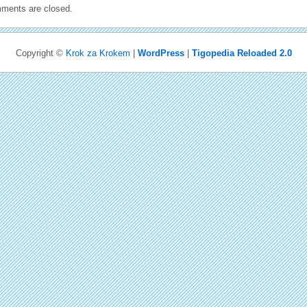
ments are closed.
Copyright ©
Krok za Krokem
|
WordPress
|
Tigopedia Reloaded 2.0