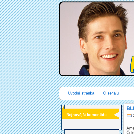
Úvodní stránka
O seriálu
BLE
Nejnovější komentáře
Amer
Čeko