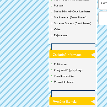
Com
Postavy
Sasha Mitchell (Cody Lambert)
Staci Keanan (Dana Foster)
Suzanne Somers (Carol Foster)
Videa
Zajímavosti
Základní informace
Přihlásit se
Zdroj kanálů (příspěvky)
Kanál komentářů
Česká lokalizace
Výměna ikonek: