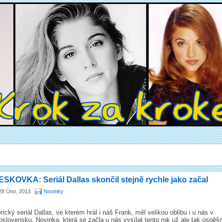
SKOVKA: Seriál Dallas skončil stejně rychle jako začal
28 Úno, 2013
Novinky
ický seriál Dallas, ve kterém hrál i náš Frank, měl velikou oblibu i u nás v
slovensku. Novinka, která se začla u nás vysílat tento rok už ale tak úspěš