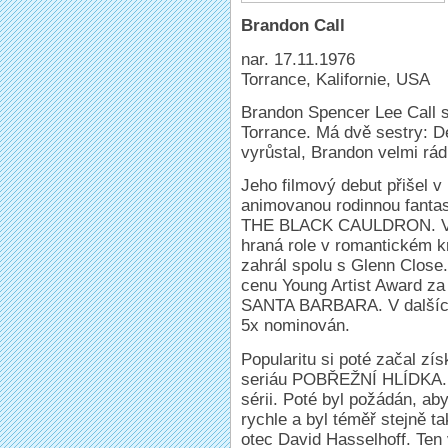
Brandon Call
nar. 17.11.1976
Torrance, Kalifornie, USA
Brandon Spencer Lee Call s
Torrance. Má dvě sestry: D
vyrůstal, Brandon velmi rád
Jeho filmový debut přišel v 
animovanou rodinnou fantas
THE BLACK CAULDRON. Ve st
hraná role v romantickém k
zahrál spolu s Glenn Close.
cenu Young Artist Award za
SANTA BARBARA. V dalších 
5x nominován.
Popularitu si poté začal zí
seriáu POBŘEŽNÍ HLÍDKA. V
sérii. Poté byl požádán, aby
rychle a byl téměř stejně ta
otec David Hasselhoff. Ten v