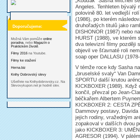
„Kouďák“ Sasha Mitchell se
Angeles. Tenhleten bývalý 
polovině 80. let vedlejší r
(1986), po kterém následo
druhořadých titulů jako 
Doporučujeme:
DISHONOR (1987) nebo n
HURST (1988), ve kterém si 
Možná Vám pomůže
online
poradna
, nebo
Magazín o
dva televizní filmy později 
Praktickém životě
.
objevil ve šťavnaté roli n
Filmy 2016
na Youtube.
soap oper DALLASU (1978-
Filmy ke stažení
V témže roce kdy Sasha na
Herna.biz
„bruselské svaly“ Van D
Knihy Dobrovský slevy
SPORTU další krutou aréno
Ušetřete na Knihydobrovsky.cz. Na
KICKBOXER (1989). Když o
Slevovykupon.net je hodně slev.
končil, převzal po Jean-Cl
béčkařem Albertem Puynem
KICKBOXER 2: CESTA ZPĚT 
Dammovy postavy, Davida S
jejich rodiny, vražedným ar
zopakoval v dalších dvou 
jako KICKBOXER 3: UMĚNÍ
AGRESOR (1994). V pátém, te