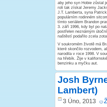
aby jeho syn Hobie zůstal j
roli tak získal Jeremy Jack
J.T. Lamberta, syna Patri
populárním rodinném sitc
tímto seriálem Brandon pr
3. září 1996, kdy byl po n
postřelen neznámým útoční
naštěstí podařilo zcela zot
V soukromém životě má Bra
které skončilo rozvodem, al
narodila v roce 1998. V sou
na hřebík. Žije v kaliforns
benzinku a myčku aut.
Josh Byrn
Lambert)
3 Úno, 2013