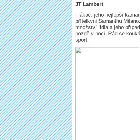
JT Lambert
Flákač, jeho nejlepší kamar
přítelkyni Samanthu Milano
množství jídla a jeho příp
pozdě v noci. Rád se kouká
sport.