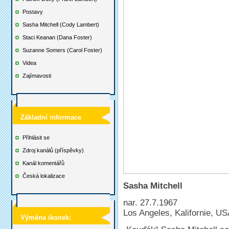
Postavy
Sasha Mitchell (Cody Lambert)
Staci Keanan (Dana Foster)
Suzanne Somers (Carol Foster)
Videa
Zajímavosti
Základní informace
Přihlásit se
Zdroj kanálů (příspěvky)
Kanál komentářů
Česká lokalizace
Sasha Mitchell
nar. 27.7.1967
Los Angeles, Kalifornie, U
Výměna ikonek: