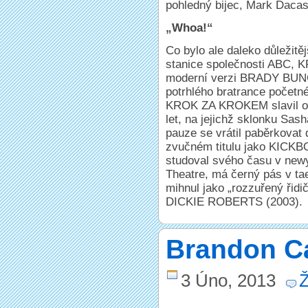
pohledný bijec, Mark Daca
„Whoa!“
Co bylo ale daleko důležitě
stanice společnosti ABC,
moderní verzi BRADY BUNCH,
potrhlého bratrance počet
KROK ZA KROKEM slavil obr
let, na jejichž sklonku Sash
pauze se vrátil paběrkovat
zvučném titulu jako KICKB
studoval svého času v newy
Theatre, má černý pás v ta
mihnul jako „rozzuřený ři
DICKIE ROBERTS (2003).
Brandon Ca
3 Úno, 2013