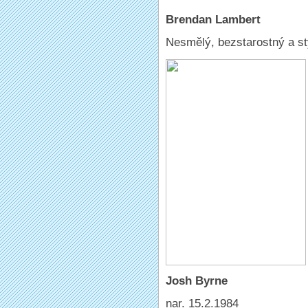
Brendan Lambert
Nesmělý, bezstarostný a st
Josh Byrne
nar. 15.2.1984