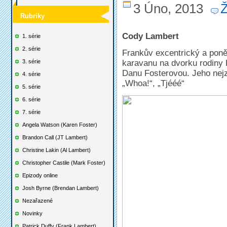
3 Úno, 2013
Rubriky
Cody Lambert
1. série
2. série
Frankův excentrický a poněk
karavanu na dvorku rodiny 
3. série
Danu Fosterovou. Jeho nejz
4. série
„Whoa!“, „Tjééé“
5. série
6. série
7. série
Angela Watson (Karen Foster)
Brandon Call (JT Lambert)
Christine Lakin (Al Lambert)
Christopher Castile (Mark Foster)
Epizody online
Josh Byrne (Brendan Lambert)
Nezařazené
Novinky
Patrick Duffy (Frank Lambert)