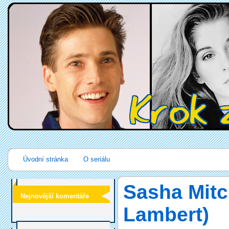
Úvodní stránka
O seriálu
Sasha Mitc
Nejnovější komentáře
Lambert)