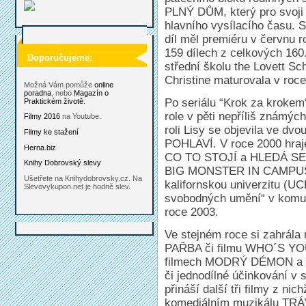
PLNÝ DŮM, který pro svoji
hlavního vysílacího času. S
díl měl premiéru v červnu r
159 dílech z celkových 160
Doporučujeme:
střední školu the Lovett Sc
Christine maturovala v roce
Možná Vám pomůže
online
poradna
, nebo
Magazín o
Po seriálu “Krok za krokem
Praktickém životě
.
role v pěti nepříliš známýc
Filmy 2016
na Youtube.
roli Lisy se objevila ve d
Filmy ke stažení
POHLAVÍ. V roce 2000 hraj
Herna.biz
CO TO STOJÍ a HLEDÁ SE 
Knihy Dobrovský slevy
BIG MONSTER IN CAMPUS. 
Ušetřete na Knihydobrovsky.cz. Na
kalifornskou univerzitu (UC
Slevovykupon.net je hodně slev.
svobodných umění“ v komu
roce 2003.
Ve stejném roce si zahrál
PAŘBA či filmu WHO´S YOU
filmech MODRÝ DÉMON a 
či jednodílné účinkování 
přináší další tři filmy z ni
komediálním muzikálu TRÁ