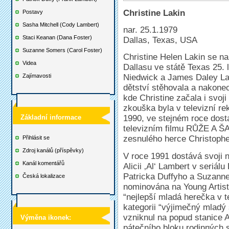
Christine Lakin
Postavy
Sasha Mitchell (Cody Lambert)
nar. 25.1.1979
Staci Keanan (Dana Foster)
Dallas, Texas, USA
Suzanne Somers (Carol Foster)
Christine Helen Lakin se n
Videa
Dallasu ve státě Texas 25. 
Zajímavosti
Niedwick a James Daley Lak
dětství stěhovala a nakonec
kde Christine začala i svoji
zkouška byla v televizní r
Základní informace
1990, ve stejném roce dost
televizním filmu RŮŽE A ŠA
zesnulého herce Christoph
Přihlásit se
Zdroj kanálů (příspěvky)
V roce 1991 dostává svoji ne
Kanál komentářů
Alicii ‚Al‘ Lambert v seri
Patricka Duffyho a Suzanne
Česká lokalizace
nominována na Young Artist
“nejlepší mladá herečka v t
kategorii “výjimečný mladý 
vzniknul na popud stanice 
Výměna ikonek:
pátečního bloku rodinných s