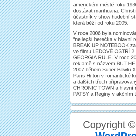
americkém městě roku 1936
dostávat marihuana. Christi
účastník v show hudební 
která běží od roku 2005.
V roce 2006 byla nominován
“nejlepší herečka v hlavní 
BREAK UP NOTEBOOK za roli
ve filmu LEDOVÉ OSTŘÍ 2
GEORGIA RULE. V roce 2007 
reklamě s názvem BUT HE 
2007 během Super Bowlu XL
Paris Hilton v romantick
a dalších třech připravovan
CHRONIC TOWN a hlavní ro
PATSY a Reginy v akčním 
Copyright 
WordPre