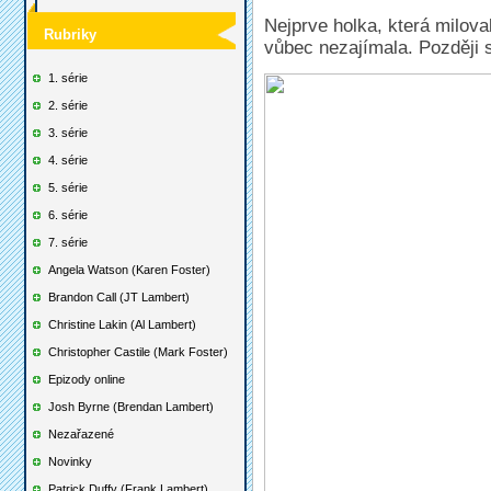
Nejprve holka, která miloval
Rubriky
vůbec nezajímala. Později s
1. série
2. série
3. série
4. série
5. série
6. série
7. série
Angela Watson (Karen Foster)
Brandon Call (JT Lambert)
Christine Lakin (Al Lambert)
Christopher Castile (Mark Foster)
Epizody online
Josh Byrne (Brendan Lambert)
Nezařazené
Novinky
Patrick Duffy (Frank Lambert)