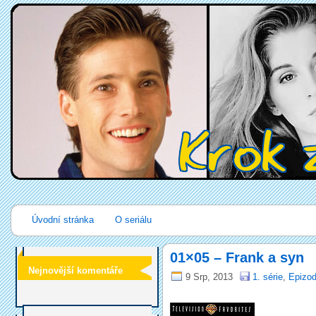
Úvodní stránka
O seriálu
01×05 – Frank a syn
Nejnovější komentáře
9 Srp, 2013
1. série
,
Epizod