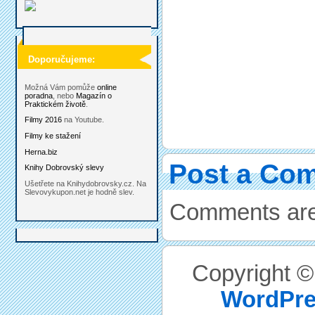
Doporučujeme:
Možná Vám pomůže
online
poradna
, nebo
Magazín o
Praktickém životě
.
Filmy 2016
na Youtube.
Filmy ke stažení
Herna.biz
Post a Co
Knihy Dobrovský slevy
Ušetřete na Knihydobrovsky.cz. Na
Slevovykupon.net je hodně slev.
Comments are
Copyright 
WordPre