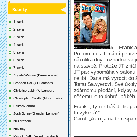
Rubriky
1. série
2. série
3. série
4. série
5 – Frank 
5. série
Po tom, co JT mámí peníze,
několika dny, rozhodne se 
6. série
na stavbě. Protože JT zničí
7. série
JT pak vypomáhá v salónu u
Angela Watson (Karen Foster)
nelíbí. Dana má vyrobit do 
Brandon Call (JT Lambert)
Tomu Sawyerovi. Své úkoly
zdárnému předání, kdyby se
Christine Lakin (Al Lambert)
něčemu je to dobré, příběh 
Christopher Castile (Mark Foster)
Frank: „Ty necháš JTho pra
Epizody online
to vykecá?“
Josh Byrne (Brendan Lambert)
Carol: „A co ja na tom špa
Nezařazené
Novinky
Patrick Duffy (Frank Lambert)