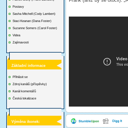
Frank (aniž by se otočil): „
Postavy
Sasha Mitchell (Cody Lambert)
Staci Keanan (Dana Foster)
Suzanne Somers (Carol Foster)
Videa
Zajímavosti
Základní informace
Přihlásit se
Zdroj kanálů (příspěvky)
Kanál komentářů
Česká lokalizace
Výměna ikonek: