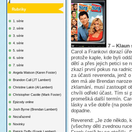
Rubriky
1. série
2. série
3. série
4. série
7 – Klaun 
5. série
Carol a Frankovi dorazí úřed
protože kaple, kde byli odd
6. série
dětí a přes jejich petici s
7. série
zkazí první pokus na radni
Angela Watson (Karen Foster)
za účasti reverenda, jenž o
Brandon Call (JT Lambert)
den má ale Brendan narozen
zklamání, musí zastoupit ob
Christine Lakin (Al Lambert)
chvíli odřekl účast. Tím si
Christopher Castile (Mark Foster)
promešká další termín. Car
Epizody online
lásky a vše dobře (na posle
Josh Byrne (Brendan Lambert)
dopadne.
Nezařazené
Reverend: „Je zde někdo, k
Novinky
(všechny děti zvednou ruce
Patrick Duffy (Frank Lambert)