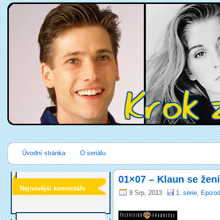
Úvodní stránka
O seriálu
01×07 – Klaun se žení
Nejnovější komentáře
9 Srp, 2013
1. série
,
Epizod