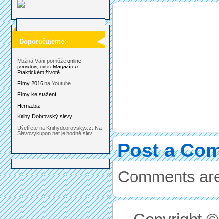
Doporučujeme:
Možná Vám pomůže
online
poradna
, nebo
Magazín o
Praktickém životě
.
Filmy 2016
na Youtube.
Filmy ke stažení
Herna.biz
Knihy Dobrovský slevy
Ušetřete na Knihydobrovsky.cz. Na
Slevovykupon.net je hodně slev.
Post a Co
Comments are