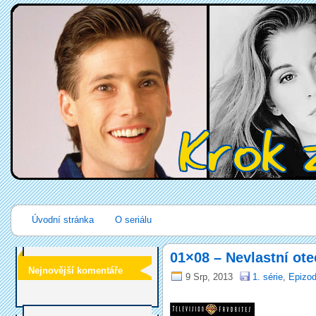
Úvodní stránka
O seriálu
01×08 – Nevlastní ote
Nejnovější komentáře
9 Srp, 2013
1. série
,
Epizod