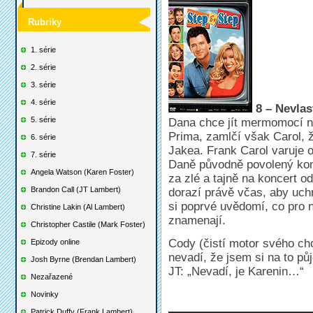
Rubriky
1. série
2. série
3. série
4. série
8 – Nevlas
5. série
Dana chce jít mermomocí n
Prima, zamlčí však Carol, 
6. série
Jakea. Frank Carol varuje 
7. série
Daně původně povolený kon
Angela Watson (Karen Foster)
za zlé a tajně na koncert o
Brandon Call (JT Lambert)
dorazí právě včas, aby uch
si poprvé uvědomí, co pro n
Christine Lakin (Al Lambert)
znamenají.
Christopher Castile (Mark Foster)
Cody (čistí motor svého ch
Epizody online
nevadí, že jsem si na to půj
Josh Byrne (Brendan Lambert)
JT: „Nevadí, je Karenin…“
Nezařazené
Novinky
Patrick Duffy (Frank Lambert)