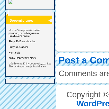
Doporučujeme:
Možná Vám pomůže
online
poradna
, nebo
Magazín o
Praktickém životě
.
Filmy 2016
na Youtube.
Filmy ke stažení
Herna.biz
Post a Co
Knihy Dobrovský slevy
Ušetřete na Knihydobrovsky.cz. Na
Slevovykupon.net je hodně slev.
Comments are
Copyright 
WordPre