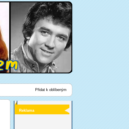
Přidat k oblíbeným
Reklama