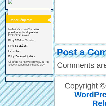
Doporučujeme:
Možná Vám pomůže
online
poradna
, nebo
Magazín o
Praktickém životě
.
Filmy 2016
na Youtube.
Filmy ke stažení
Post a Co
Herna.biz
Knihy Dobrovský slevy
Ušetřete na Knihydobrovsky.cz. Na
Comments are
Slevovykupon.net je hodně slev.
Copyright 
WordPre
Rel