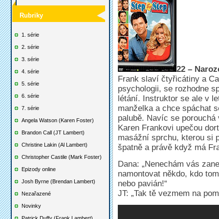
Rubriky
1. série
2. série
3. série
22 – Naroz
4. série
Frank slaví čtyřicátiny a C
5. série
psychologii, se rozhodne sp
6. série
létání. Instruktor se ale v l
manželka a chce spáchat s
7. série
palubě. Navíc se porouchá v
Angela Watson (Karen Foster)
Karen Frankovi upečou dor
Brandon Call (JT Lambert)
masážní sprchu, kterou si p
Christine Lakin (Al Lambert)
špatně a právě když má Fra
Christopher Castile (Mark Foster)
Dana: „Nenechám vás zaneř
Epizody online
namontovat někdo, kdo tomu
Josh Byrne (Brendan Lambert)
nebo pavián!“
JT: „Tak tě vezmem na pom
Nezařazené
Novinky
Patrick Duffy (Frank Lambert)