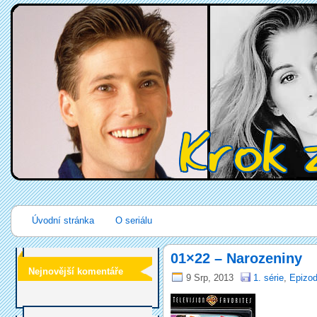
Úvodní stránka
O seriálu
01×22 – Narozeniny
Nejnovější komentáře
9 Srp, 2013
1. série
,
Epizod