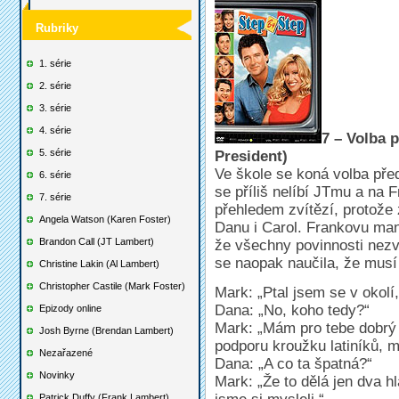
Rubriky
1. série
2. série
3. série
4. série
7 – Volba 
5. série
President)
Ve škole se koná volba před
6. série
se příliš nelíbí JTmu a na 
7. série
přehledem zvítězí, protože
Angela Watson (Karen Foster)
Danu i Carol. Frankovu manž
Brandon Call (JT Lambert)
že všechny povinnosti nezv
se naopak naučila, že musí
Christine Lakin (Al Lambert)
Christopher Castile (Mark Foster)
Mark: „Ptal jsem se v okolí,
Dana: „No, koho tedy?“
Epizody online
Mark: „Mám pro tebe dobrý 
Josh Byrne (Brendan Lambert)
podporu kroužku latiníků, m
Nezařazené
Dana: „A co ta špatná?“
Novinky
Mark: „Že to dělá jen dva h
Patrick Duffy (Frank Lambert)