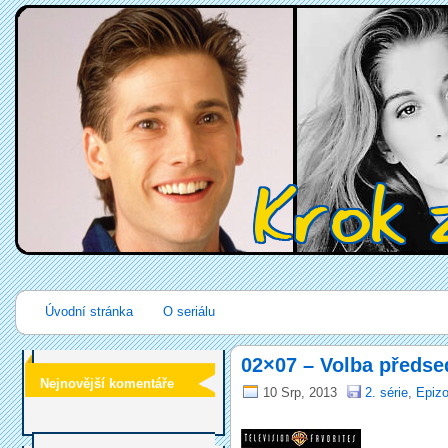
Úvodní stránka
O seriálu
02×07 – Volba předse
Nejnovější komentáře
10 Srp, 2013
2. série
,
Epizo