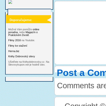
Doporučujeme:
Možná Vám pomůže
online
poradna
, nebo
Magazín o
Praktickém životě
.
Filmy 2016
na Youtube.
Filmy ke stažení
Herna.biz
Knihy Dobrovský slevy
Ušetřete na Knihydobrovsky.cz. Na
Slevovykupon.net je hodně slev.
Post a Co
Comments are