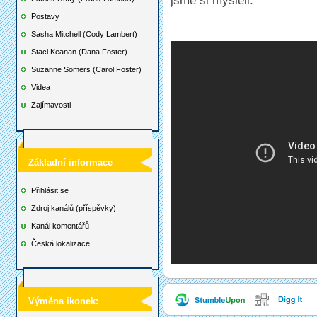
jsme si mysleli.“
Postavy
Sasha Mitchell (Cody Lambert)
Staci Keanan (Dana Foster)
Suzanne Somers (Carol Foster)
Videa
Zajímavosti
Základní informace
Přihlásit se
Zdroj kanálů (příspěvky)
Kanál komentářů
Česká lokalizace
Výměna ikonek: