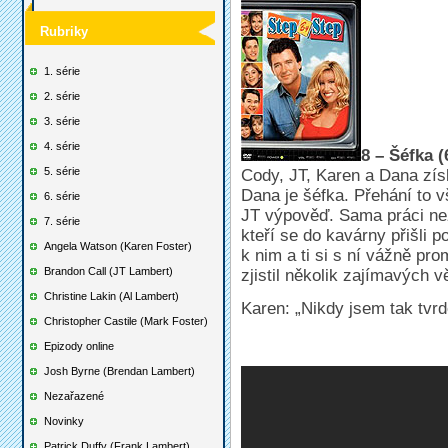
Rubriky
1. série
2. série
3. série
4. série
8 – Šéfka 
5. série
Cody, JT, Karen a Dana zís
Dana je šéfka. Přehání to v
6. série
JT výpověď. Sama práci nez
7. série
kteří se do kavárny přišli 
Angela Watson (Karen Foster)
k nim a ti si s ní vážně pro
Brandon Call (JT Lambert)
zjistil několik zajímavých 
Christine Lakin (Al Lambert)
Karen: „Nikdy jsem tak tvr
Christopher Castile (Mark Foster)
Epizody online
Josh Byrne (Brendan Lambert)
Nezařazené
Novinky
Patrick Duffy (Frank Lambert)