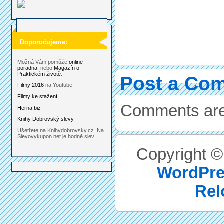
Doporučujeme:
Možná Vám pomůže
online
poradna
, nebo
Magazín o
Praktickém životě
.
Post a Co
Filmy 2016
na Youtube.
Filmy ke stažení
Comments are
Herna.biz
Knihy Dobrovský slevy
Ušetřete na Knihydobrovsky.cz. Na
Slevovykupon.net je hodně slev.
Copyright 
WordPre
Rel