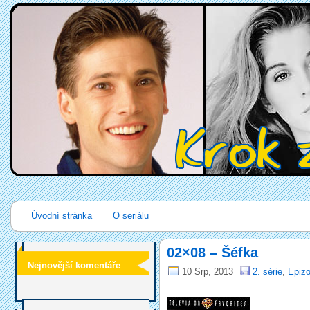
Úvodní stránka
O seriálu
02×08 – Šéfka
Nejnovější komentáře
10 Srp, 2013
2. série
,
Epizo