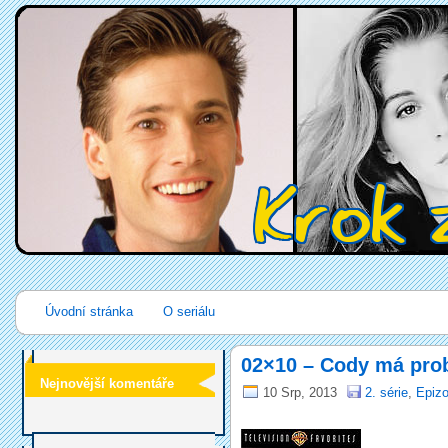
Úvodní stránka
O seriálu
02×10 – Cody má pro
Nejnovější komentáře
10 Srp, 2013
2. série
,
Epizo