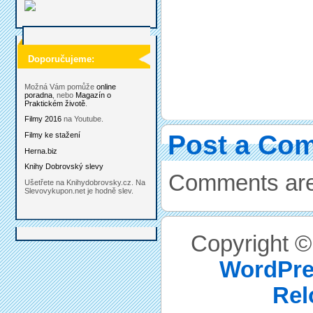
Doporučujeme:
Možná Vám pomůže
online
poradna
, nebo
Magazín o
Praktickém životě
.
Filmy 2016
na Youtube.
Post a Co
Filmy ke stažení
Herna.biz
Knihy Dobrovský slevy
Comments are
Ušetřete na Knihydobrovsky.cz. Na
Slevovykupon.net je hodně slev.
Copyright 
WordPre
Rel