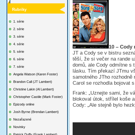
Rubriky
1. série
2. série
3. série
4. série
10 – Cody 
5. série
JT a Cody se v bistru sezn
těší, že si večer na rande 
6. série
domů, ale Cody odmítne s t
7. série
lásku. Tím překazí JTmu vš
Angela Watson (Karen Foster)
samotného JTho rozhodně ne
Brandon Call (JT Lambert)
Carol se rozhodla bojovat
Christine Lakin (Al Lambert)
Frank: „Uznejte sami, že v
Christopher Castile (Mark Foster)
blokoval útok, střílel koše 
Cody: „Ale stejně bylo hezký
Epizody online
Josh Byrne (Brendan Lambert)
Nezařazené
Novinky
Patrick Duffy (Frank Lambert)