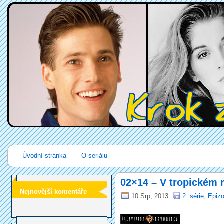
Úvodní stránka
O seriálu
02×14 – V tropickém rá
Nejnovější komentáře
10 Srp, 2013
2. série
,
Epizo