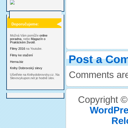
Doporučujeme:
Možná Vám pomůže
online
poradna
, nebo
Magazín o
Praktickém životě
.
Filmy 2016
na Youtube.
Post a Co
Filmy ke stažení
Herna.biz
Knihy Dobrovský slevy
Comments are
Ušetřete na Knihydobrovsky.cz. Na
Slevovykupon.net je hodně slev.
Copyright 
WordPre
Rel