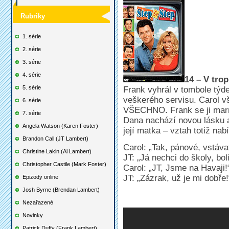
Rubriky
1. série
2. série
3. série
4. série
14 – V trop
5. série
Frank vyhrál v tombole týd
veškerého servisu. Carol v
6. série
VŠECHNO. Frank se ji marně
7. série
Dana nachází novou lásku a
Angela Watson (Karen Foster)
její matka – vztah totiž nab
Brandon Call (JT Lambert)
Carol: „Tak, pánové, vstáva
Christine Lakin (Al Lambert)
JT: „Já nechci do školy, bol
Christopher Castile (Mark Foster)
Carol: „JT, Jsme na Havaji!
JT: „Zázrak, už je mi dobře!
Epizody online
Josh Byrne (Brendan Lambert)
Nezařazené
Novinky
Patrick Duffy (Frank Lambert)