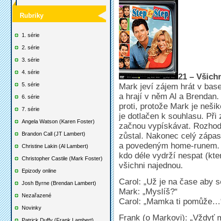
Rubriky
1. série
2. série
3. série
4. série
21 – Všich
5. série
Mark jeví zájem hrát v bas
a hrají v něm Al a Brendan.
6. série
proti, protože Mark je neši
7. série
je dotlačen k souhlasu. Při
Angela Watson (Karen Foster)
začnou vypískávat. Rozhodne
Brandon Call (JT Lambert)
zůstal. Nakonec celý zápas
a povedeným home-runem. 
Christine Lakin (Al Lambert)
kdo déle vydrží nespat (kte
Christopher Castile (Mark Foster)
všichni najednou.
Epizody online
Carol: „Už je na čase aby se
Josh Byrne (Brendan Lambert)
Mark: „Myslíš?“
Nezařazené
Carol: „Mamka ti pomůže…
Novinky
Frank (o Markovi): „Vždyť 
Patrick Duffy (Frank Lambert)