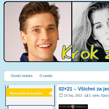
Úvodní stránka
O seriálu
02×21 – Všichni za j
Nejnovější komentáře
10 Srp, 2013
2. série
,
Epizo