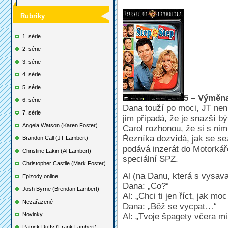
Rubriky
1. série
2. série
3. série
4. série
5. série
5 – Výměna 
6. série
Dana touží po moci, JT nen
7. série
jim připadá, že je snazší bý
Angela Watson (Karen Foster)
Carol rozhonou, že si s ni
Řezníka dozvídá, jak se se
Brandon Call (JT Lambert)
podává inzerát do Motorkář
Christine Lakin (Al Lambert)
speciální SPZ.
Christopher Castile (Mark Foster)
Al (na Danu, která s vysav
Epizody online
Dana: „Co?“
Josh Byrne (Brendan Lambert)
Al: „Chci ti jen říct, jak moc 
Nezařazené
Dana: „Běž se vycpat…“
Novinky
Al: „Tvoje špagety včera mi
Patrick Duffy (Frank Lambert)