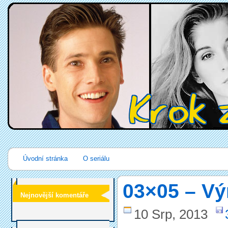
Úvodní stránka
O seriálu
03×05 – Vý
Nejnovější komentáře
10 Srp, 2013