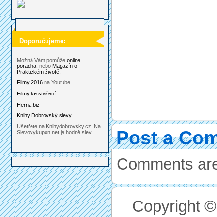
Doporučujeme:
Možná Vám pomůže
online
poradna
, nebo
Magazín o
Praktickém životě
.
Filmy 2016
na Youtube.
Filmy ke stažení
Herna.biz
Knihy Dobrovský slevy
Ušetřete na Knihydobrovsky.cz. Na
Post a Co
Slevovykupon.net je hodně slev.
Comments are
Copyright 