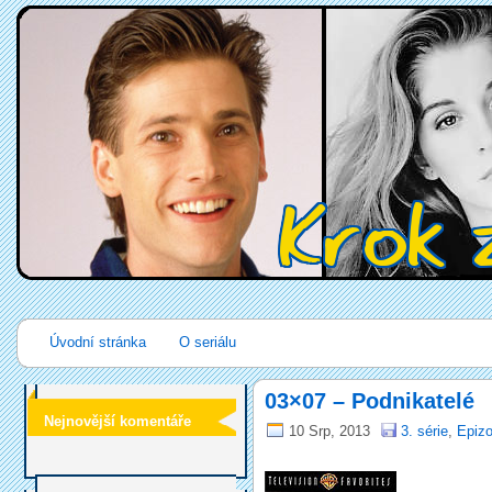
Úvodní stránka
O seriálu
03×07 – Podnikatelé
Nejnovější komentáře
10 Srp, 2013
3. série
,
Epizo