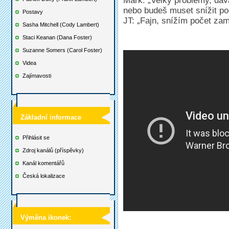
Mark: „Velký problémy, dáv
nebo budeš muset snížit p
Postavy
JT: „Fajn, snížím počet za
Sasha Mitchell (Cody Lambert)
Staci Keanan (Dana Foster)
Suzanne Somers (Carol Foster)
Videa
Zajímavosti
Základní informace
Přihlásit se
Zdroj kanálů (příspěvky)
Kanál komentářů
Česká lokalizace
Výměna ikonek: