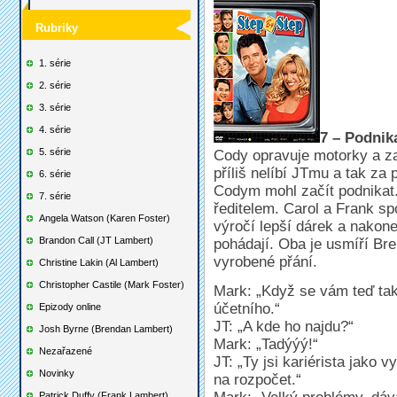
Rubriky
1. série
2. série
3. série
4. série
7 – Podnik
5. série
Cody opravuje motorky a za 
příliš nelíbí JTmu a tak za
6. série
Codym mohl začít podnikat
7. série
ředitelem. Carol a Frank s
Angela Watson (Karen Foster)
výročí lepší dárek a nakone
Brandon Call (JT Lambert)
pohádají. Oba je usmíří Bre
vyrobené přání.
Christine Lakin (Al Lambert)
Christopher Castile (Mark Foster)
Mark: „Když se vám teď tak
účetního.“
Epizody online
JT: „A kde ho najdu?“
Josh Byrne (Brendan Lambert)
Mark: „Tadýýý!“
Nezařazené
JT: „Ty jsi kariérista jako v
Novinky
na rozpočet.“
Patrick Duffy (Frank Lambert)