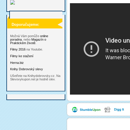
Doporučujeme:
Možná Vám pomůže
online
poradna
, nebo
Magazín o
Praktickém životě
.
Filmy 2016
na Youtube.
Filmy ke stažení
Herna.biz
Knihy Dobrovský slevy
Ušetřete na Knihydobrovsky.cz. Na
Slevovykupon.net je hodně slev.