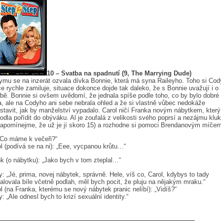
10 – Svatba na spadnutí (9, The Marrying Dude)
mu se na inzerát ozvala dívka Bonnie, která má syna Raileyho. Toho si Cod
ce rychle zamiluje, situace dokonce dojde tak daleko, že s Bonnie uvažují i o
bě. Bonnie si ovšem uvědomí, že jednala spíše podle toho, co by bylo dobré
, ale na Codyho ani sebe nebrala ohled a že si vlastně vůbec nedokáže
stavit, jak by manželství vypadalo. Carol ničí Franka novým nábytkem, který
odla pořídit do obýváku. Al je zoufalá z velikosti svého poprsí a nezájmu klu
apomínejme, že už je jí skoro 15) a rozhodne si pomoci Brendanovým míčem
„Co máme k večeři?“
l (podívá se na ni): „Eee, vycpanou krůtu…“
k (o nábytku): „Jako bych v tom zteplal…“
: „Jé, prima, novej nábytek, správně. Hele, víš co, Carol, kdybys to tady
lovala bíle včetně podlah, měl bych pocit, že pluju na nějakým mraku.“
l (na Franka, kterému se nový nábytek pranic nelíbí): „Vidíš?“
: „Ale odnesl bych to krizí sexuální identity.“