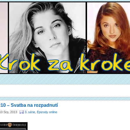
10 – Svatba na rozpadnutí
10 Srp, 2013
3. série
,
Epizody online