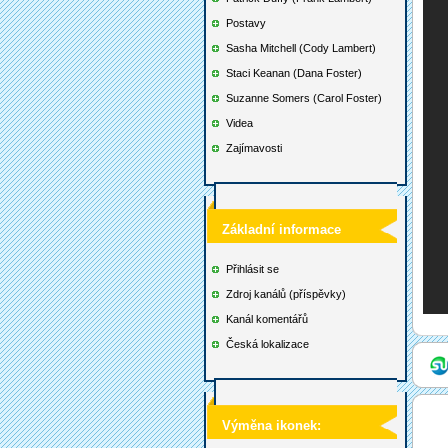
Postavy
Sasha Mitchell (Cody Lambert)
Staci Keanan (Dana Foster)
Suzanne Somers (Carol Foster)
Videa
Zajímavosti
Základní informace
Přihlásit se
Zdroj kanálů (příspěvky)
Kanál komentářů
Česká lokalizace
Výměna ikonek: