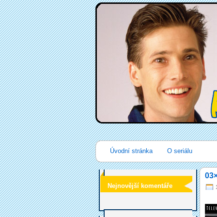
Úvodní stránka
O seriálu
03×
Nejnovější komentáře