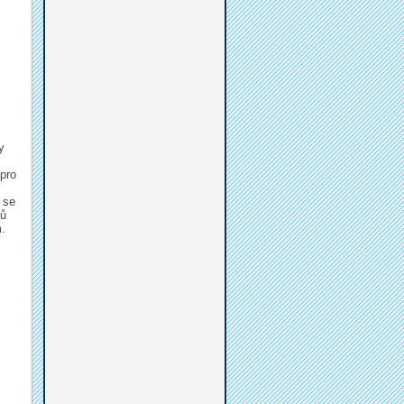
y
 pro
 se
ků
.