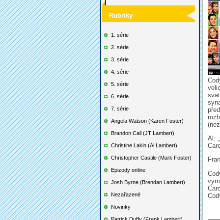
Rubriky
1. série
2. série
3. série
4. série
Cody
5. série
veli
svat
6. série
syna
7. série
před
rozh
Angela Watson (Karen Foster)
(nez
Brandon Call (JT Lambert)
Al: 
Caro
Christine Lakin (Al Lambert)
Christopher Castile (Mark Foster)
Fran
Epizody online
Cody
vyma
Josh Byrne (Brendan Lambert)
Caro
Nezařazené
Cody
Novinky
Patrick Duffy (Frank Lambert)