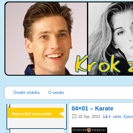
Úvodní stránka
O seriálu
04×01 – Karate
Nejnovější komentáře
10 Srp, 2013
4. série
,
Epizo