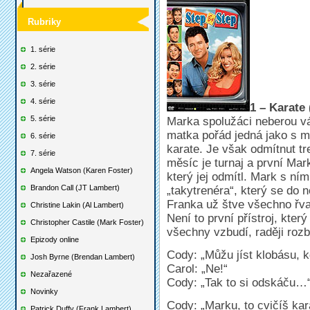
Rubriky
1. série
2. série
3. série
4. série
1 – Karate 
5. série
Marka spolužáci neberou vá
matka pořád jedná jako s 
6. série
karate. Je však odmítnut tr
7. série
měsíc je turnaj a první Mar
Angela Watson (Karen Foster)
který jej odmítl. Mark s ní
Brandon Call (JT Lambert)
„takytrenéra“, který se do n
Franka už štve všechno řv
Christine Lakin (Al Lambert)
Není to první přístroj, kter
Christopher Castile (Mark Foster)
všechny vzbudí, raději rozbi
Epizody online
Cody: „Můžu jíst klobásu, k
Josh Byrne (Brendan Lambert)
Carol: „Ne!“
Nezařazené
Cody: „Tak to si odskáču…
Novinky
Cody: „Marku, to cvičíš kara
Patrick Duffy (Frank Lambert)