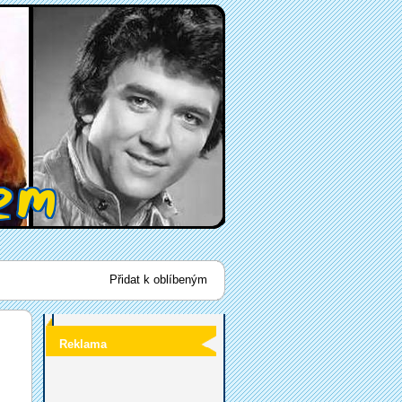
Přidat k oblíbeným
Reklama