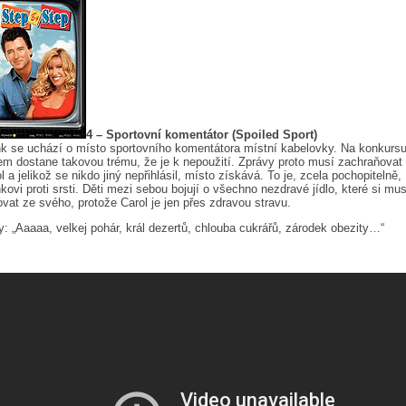
4 – Sportovní komentátor (Spoiled Sport)
k se uchází o místo sportovního komentátora místní kabelovky. Na konkurs
m dostane takovou trému, že je k nepoužití. Zprávy proto musí zachraňovat
l a jelikož se nikdo jiný nepřihlásil, místo získává. To je, zcela pochopitelně,
kovi proti srsti. Děti mezi sebou bojují o všechno nezdravé jídlo, které si mus
vat ze svého, protože Carol je jen přes zdravou stravu.
: „Aaaaa, velkej pohár, král dezertů, chlouba cukrářů, zárodek obezity…“