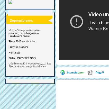
Doporučujeme:
Možná Vám pomůže
online
poradna
, nebo
Magazín o
Praktickém životě
.
Filmy 2016
na Youtube.
Filmy ke stažení
Herna.biz
Knihy Dobrovský slevy
Ušetřete na Knihydobrovsky.cz. Na
Slevovykupon.net je hodně slev.