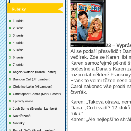
Rubriky
1. série
2. série
3. série
4. série
23 – Vyprá
5. série
Al se podaří přesvědčit Danu
večírek. Zde se Karen líbí 
6. série
Karen samozřejmě pěkně štv
7. série
počestné a Dana s Karen za
Angela Watson (Karen Foster)
rozprodat některé Frankovy 
Brandon Call (JT Lambert)
Frank to velmi těžce nese 
Carol nakonec vše prodá n
Christine Lakin (Al Lambert)
čtvrťák.
Christopher Castile (Mark Foster)
Karen: „Taková otrava, nem
Epizody online
Dana: „Co ti vadí? 12 kluků
Josh Byrne (Brendan Lambert)
ruku.“
Nezařazené
Karen: „Ale nejlepšího shráb
Novinky
Patrick Duffy (Frank Lambert)