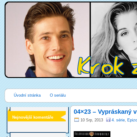
Úvodní stránka
O seriálu
04×23 – Vypráskaný v
Nejnovější komentáře
10 Srp, 2013
4. série
,
Epizo