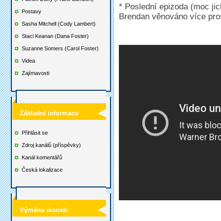
* Poslední epizoda (moc jic
Postavy
Brendan věnováno více pros
Sasha Mitchell (Cody Lambert)
Staci Keanan (Dana Foster)
Suzanne Somers (Carol Foster)
Videa
Zajímavosti
Základní informace
Přihlásit se
Zdroj kanálů (příspěvky)
Kanál komentářů
Česká lokalizace
Výměna ikonek: