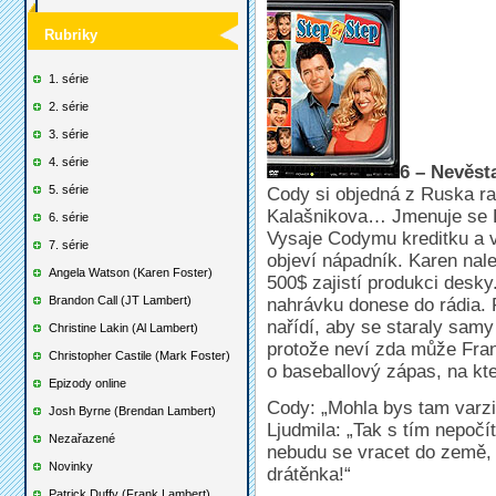
Rubriky
1. série
2. série
3. série
4. série
6 – Nevěst
5. série
Cody si objedná z Ruska ra
Kalašnikova… Jmenuje se Lj
6. série
Vysaje Codymu kreditku a vy
7. série
objeví nápadník. Karen nalet
Angela Watson (Karen Foster)
500$ zajistí produkci desky
Brandon Call (JT Lambert)
nahrávku donese do rádia. F
nařídí, aby se staraly samy
Christine Lakin (Al Lambert)
protože neví zda může Fran
Christopher Castile (Mark Foster)
o baseballový zápas, na kter
Epizody online
Cody: „Mohla bys tam varzit
Josh Byrne (Brendan Lambert)
Ljudmila: „Tak s tím nepočí
Nezařazené
nebudu se vracet do země, k
Novinky
drátěnka!“
Patrick Duffy (Frank Lambert)