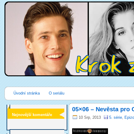
Úvodní stránka
O seriálu
05×06 – Nevěsta pro
Nejnovější komentáře
10 Srp, 2013
5. série
,
Epizo