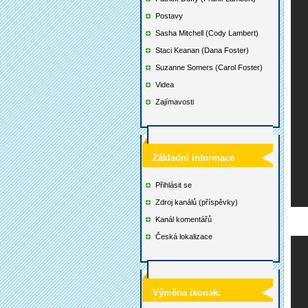
Postavy
Sasha Mitchell (Cody Lambert)
Staci Keanan (Dana Foster)
Suzanne Somers (Carol Foster)
Videa
Zajímavosti
Základní informace
Přihlásit se
Zdroj kanálů (příspěvky)
Kanál komentářů
Česká lokalizace
Výměna ikonek: