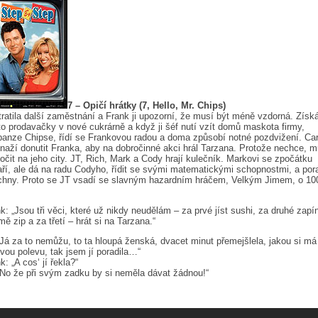
7 – Opičí hrátky (7, Hello, Mr. Chips)
tratila další zaměstnání a Frank ji upozorní, že musí být méně vzdorná. Získ
o prodavačky v nové cukrárně a když ji šéf nutí vzít domů maskota firmy,
anze Chipse, řídí se Frankovou radou a doma způsobí notné pozdvižení. Car
naží donutit Franka, aby na dobročinné akci hrál Tarzana. Protože nechce, m
očit na jeho city. JT, Rich, Mark a Cody hrají kulečník. Markovi se zpočátku
ří, ale dá na radu Codyho, řídit se svými matematickými schopnostmi, a por
chny. Proto se JT vsadí se slavným hazardním hráčem, Velkým Jimem, o 10
k: „Jsou tři věci, které už nikdy neudělám – za prvé jíst sushi, za druhé zapí
mě zip a za třetí – hrát si na Tarzana.“
„Já za to nemůžu, to ta hloupá ženská, dvacet minut přemejšlela, jakou si má
vou polevu, tak jsem jí poradila…“
k: „A cos‘ jí řekla?“
„No že při svým zadku by si neměla dávat žádnou!“