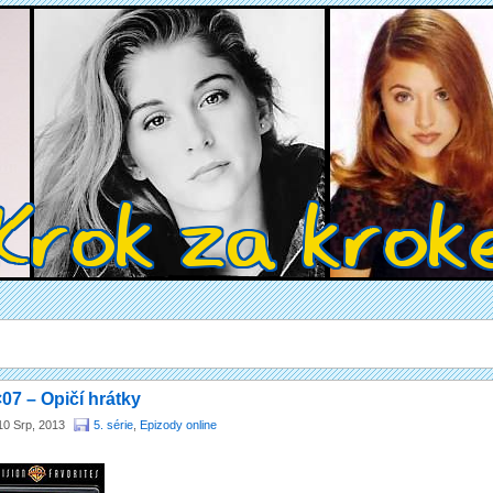
07 – Opičí hrátky
10 Srp, 2013
5. série
,
Epizody online