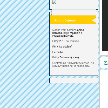
Doporučujeme:
Možná Vám pomůže
online
poradna
, nebo
Magazín o
Praktickém životě
.
Filmy 2016
na Youtube.
Filmy ke stažení
Herna.biz
Knihy Dobrovský slevy
Ušetřete na Knihydobrovsky.cz. Na
Slevovykupon.net je hodně slev.