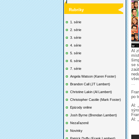
Rubriky
1. série
2. série
3. série
4. série
Al z
5. série
míst
šimp
6. série
se s
7. série
zaút
neda
Angela Watson (Karen Foster)
vše
…
Brandon Call (JT Lambert)
Fran
Christine Lakin (Al Lambert)
po t
Christopher Castile (Mark Foster)
Al: 
Epizody online
sýro
Fran
Josh Byrne (Brendan Lambert)
Al: 
Nezařazené
Novinky
Patrick Duffy (Frank Lambert)