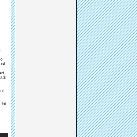
á
ol
usí
azí
00$
nat
 dát