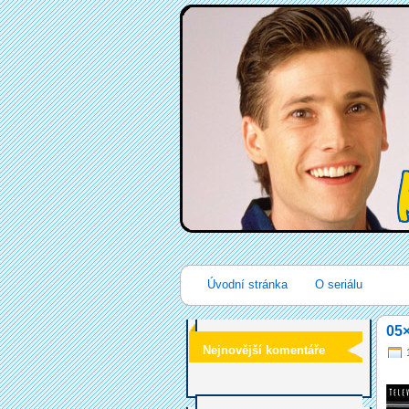
Úvodní stránka
O seriálu
05×
Nejnovější komentáře