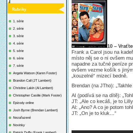
Rubriky
1. série
2. série
3. série
4. série
10 – Vraťt
5. série
Frank a Carol jsou na kadeř
místo něj se o ni ovšem mus
6. série
napadne za tučné peníze pr
7. série
ovšem vezme košík s jiný
Angela Watson (Karen Foster)
„kouzelné“ mizecí bedně.
Brandon Call (JT Lambert)
Brendan (na JTho): „Takhle 
Christine Lakin (Al Lambert)
Al (podívá se na dítě): „Tohl
Christopher Castile (Mark Foster)
JT: „Ale co kecáš, je to Lilly
Epizody online
Al: „Ano? A co je potom toh
Josh Byrne (Brendan Lambert)
JT: „On je to kluk…“
Nezařazené
Novinky
Patrick Duffy (Frank Lambert)