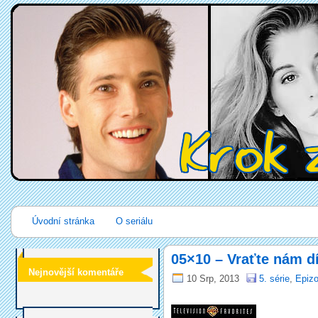
Úvodní stránka
O seriálu
05×10 – Vraťte nám d
Nejnovější komentáře
10 Srp, 2013
5. série
,
Epizo