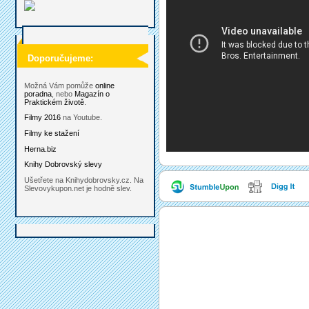
Doporučujeme:
Možná Vám pomůže
online
poradna
, nebo
Magazín o
Praktickém životě
.
Filmy 2016
na Youtube.
Filmy ke stažení
Herna.biz
Knihy Dobrovský slevy
Ušetřete na Knihydobrovsky.cz. Na
Slevovykupon.net je hodně slev.