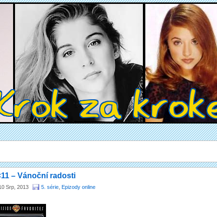
11 – Vánoční radosti
10 Srp, 2013
5. série
,
Epizody online