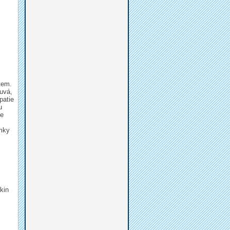
tem.
ouvá,
patie
u
se
mky
kin