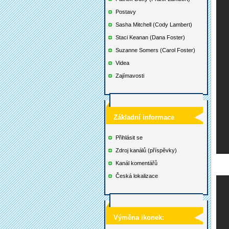
Postavy
Sasha Mitchell (Cody Lambert)
Staci Keanan (Dana Foster)
Suzanne Somers (Carol Foster)
Videa
Zajímavosti
Základní informace
Přihlásit se
Zdroj kanálů (příspěvky)
Kanál komentářů
Česká lokalizace
Výměna ikonek: