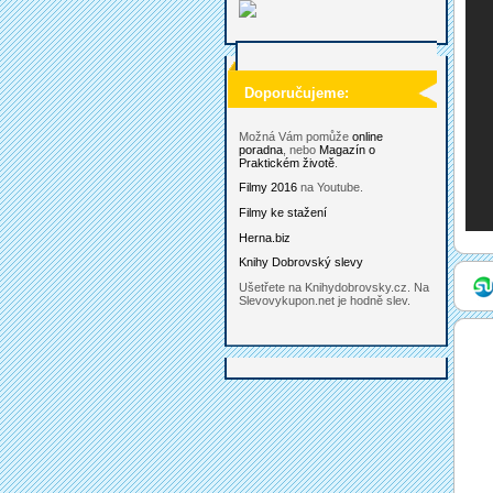
Doporučujeme:
Možná Vám pomůže
online
poradna
, nebo
Magazín o
Praktickém životě
.
Filmy 2016
na Youtube.
Filmy ke stažení
Herna.biz
Knihy Dobrovský slevy
Ušetřete na Knihydobrovsky.cz. Na
Slevovykupon.net je hodně slev.