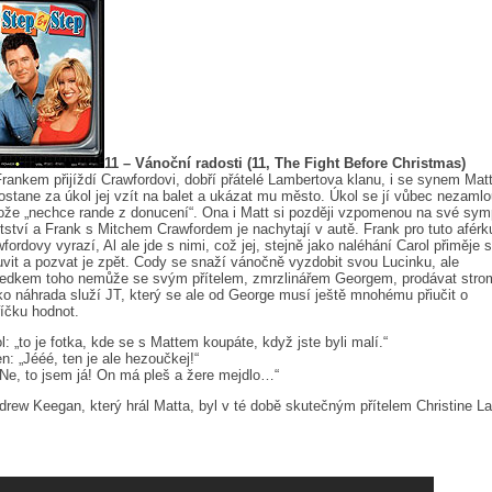
11 – Vánoční radosti (11, The Fight Before Christmas)
rankem přijíždí Crawfordovi, dobří přátelé Lambertova klanu, i se synem Mat
ostane za úkol jej vzít na balet a ukázat mu město. Úkol se jí vůbec nezaml
ože „nechce rande z donucení“. Ona i Matt si později vzpomenou na své sym
tství a Frank s Mitchem Crawfordem je nachytají v autě. Frank pro tuto aférk
fordovy vyrazí, Al ale jde s nimi, což jej, stejně jako naléhání Carol přiměje 
vit a pozvat je zpět. Cody se snaží vánočně vyzdobit svou Lucinku, ale
ledkem toho nemůže se svým přítelem, zmrzlinářem Georgem, prodávat stro
ko náhrada služí JT, který se ale od George musí ještě mnohému přiučit o
íčku hodnot.
l: „to je fotka, kde se s Mattem koupáte, když jste byli malí.“
n: „Jééé, ten je ale hezoučkej!“
„Ne, to jsem já! On má pleš a žere mejdlo…“
drew Keegan, který hrál Matta, byl v té době skutečným přítelem Christine La