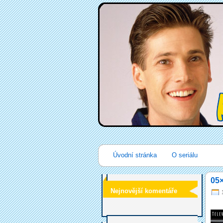
Úvodní stránka
O seriálu
05×
Nejnovější komentáře