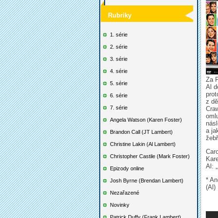
Rubriky
1. série
2. série
3. série
4. série
Za F
5. série
Al d
prot
6. série
z dě
7. série
Craw
omlu
Angela Watson (Karen Foster)
nás
a ja
Brandon Call (JT Lambert)
žebř
Christine Lakin (Al Lambert)
Caro
Christopher Castile (Mark Foster)
Kare
Al: 
Epizody online
* An
Josh Byrne (Brendan Lambert)
(Al)
Nezařazené
Novinky
Patrick Duffy (Frank Lambert)