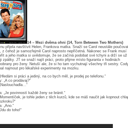
14 – Mezi dvěma ohni (14, Torn Between Two Mothers)
nu přijela navštívit Helen, Frankova matka. Snaží se Carol neustále poučova
t, z čehož je samozřejmě Carol naprosto nepříčetná. Nakonec se Frank musí
řít a jeho matka si uvědomuje, že se začíná podobat své tchyni a drží se už
ji zpátky. JT se snaží najít práci, proto přijme místo figuranta v hodinách
obrany pro ženy. Netuší ale, že si ho tam vychutnají všechny tři sestry. Cod
al najmout pro lékařské experimenty na mozku.
„Hledám si práci a jediný, na co bych měl, je prodej po telefonu.“
: „A co prodávaj?“
 „Naslouchadla…“
: „Je povinností každé ženy se bránit.“
„Momentíček, je tohle jeden z těch kurzů, kde se máš naučit jak kopnout chl
ozkroku?“
: „Ano.“
„Jdu do toho!“