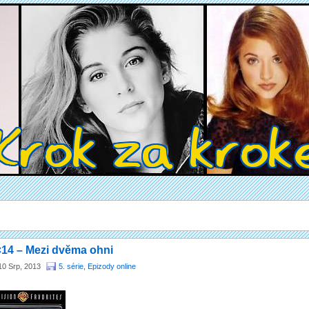
14 – Mezi dvěma ohni
10 Srp, 2013
5. série
,
Epizody online