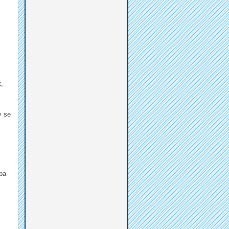
t,
y se
apa