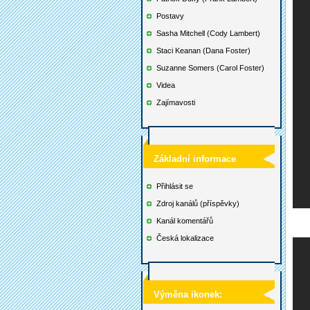
Postavy
Sasha Mitchell (Cody Lambert)
Staci Keanan (Dana Foster)
Suzanne Somers (Carol Foster)
Videa
Zajímavosti
Základní informace
Přihlásit se
Zdroj kanálů (příspěvky)
Kanál komentářů
Česká lokalizace
Výměna ikonek: