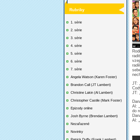
Rubriky
1. série
2. série
3. série
4. série
Rodi
5. série
radi
vzep
6. série
radě
7. série
sebe
nech
Angela Watson (Karen Foster)
JT: 
Brandon Call (JT Lambert)
Cody
JT:
Christine Lakin (Al Lambert)
Christopher Castile (Mark Foster)
Dana
Al: 
Epizody online
do r
Dana
Josh Byrne (Brendan Lambert)
Al: 
Nezařazené
Novinky
Patrick Duffy (Frank Lambert)