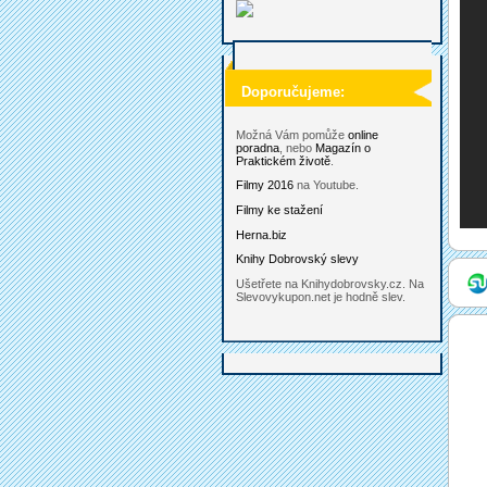
Doporučujeme:
Možná Vám pomůže
online
poradna
, nebo
Magazín o
Praktickém životě
.
Filmy 2016
na Youtube.
Filmy ke stažení
Herna.biz
Knihy Dobrovský slevy
Ušetřete na Knihydobrovsky.cz. Na
Slevovykupon.net je hodně slev.