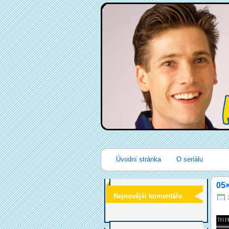
Úvodní stránka
O seriálu
05×
Nejnovější komentáře