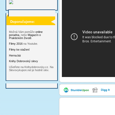
Doporučujeme:
Možná Vám pomůže
online
poradna
, nebo
Magazín o
Praktickém životě
.
Filmy 2016
na Youtube.
Filmy ke stažení
Herna.biz
Knihy Dobrovský slevy
Ušetřete na Knihydobrovsky.cz. Na
Slevovykupon.net je hodně slev.