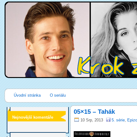
Úvodní stránka
O seriálu
05×15 – Tahák
Nejnovější komentáře
10 Srp, 2013
5. série
,
Epizo