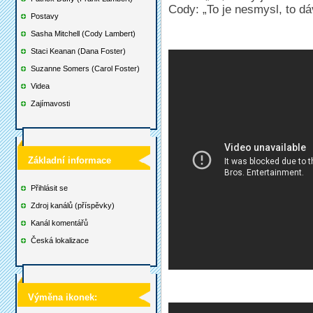
Cody: „To je nesmysl, to d
Postavy
Sasha Mitchell (Cody Lambert)
Staci Keanan (Dana Foster)
Suzanne Somers (Carol Foster)
Videa
Zajímavosti
Základní informace
Přihlásit se
Zdroj kanálů (příspěvky)
Kanál komentářů
Česká lokalizace
Výměna ikonek: