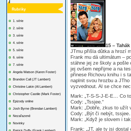
Rubriky
1. série
2. série
3. série
4. série
15 – Tahák
5. série
JTmu přišla důtka a hrozí 
Frank mu dá ultimátum – po
6. série
stáhne jej ze školy a pošle
7. série
jej ovšem nepřijme a na te
Angela Watson (Karen Foster)
přinese Richovu knihu i s 
Brandon Call (JT Lambert)
naplnit svou hrozbu a JTho z
vyzvednout. Al se chce nech
Christine Lakin (Al Lambert)
Christopher Castile (Mark Foster)
Mark: „T-S-S-J-E-E… Co to
Cody: „Tssjee.“
Epizody online
Mark: „Dobře, zkus to užít 
Josh Byrne (Brendan Lambert)
Cody: „Být či nebýt, tssjee
Nezařazené
Mark: „Když je slovem i tak
Novinky
Frank: „JT, ale ty jsi dostal
Patrick Duffy (Frank Lambert)