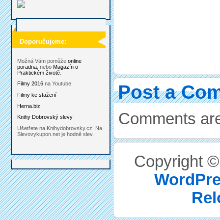
Doporučujeme:
Možná Vám pomůže
online
poradna
, nebo
Magazín o
Praktickém životě
.
Filmy 2016
na Youtube.
Post a Co
Filmy ke stažení
Herna.biz
Comments are
Knihy Dobrovský slevy
Ušetřete na Knihydobrovsky.cz. Na
Slevovykupon.net je hodně slev.
Copyright 
WordPre
Rel