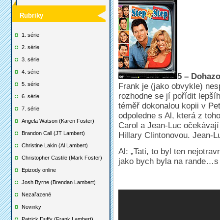
Rubriky
1. série
2. série
3. série
4. série
5 – Dohazo
5. série
Frank je (jako obvykle) ne
rozhodne se jí pořídit lepší
6. série
téměř dokonalou kopii v Pet
7. série
odpoledne s Al, která z to
Angela Watson (Karen Foster)
Carol a Jean-Luc očekávaj
Brandon Call (JT Lambert)
Hillary Clintonovou. Jean-
Christine Lakin (Al Lambert)
Al: „Tati, to byl ten nejotr
Christopher Castile (Mark Foster)
jako bych byla na rande…s 
Epizody online
Josh Byrne (Brendan Lambert)
Nezařazené
Novinky
Patrick Duffy (Frank Lambert)