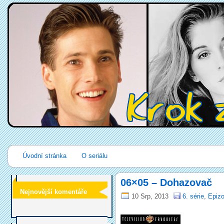
Úvodní stránka
O seriálu
06×05 – Dohazovač
Nejnovější komentáře
10 Srp, 2013
6. série
,
Epizo