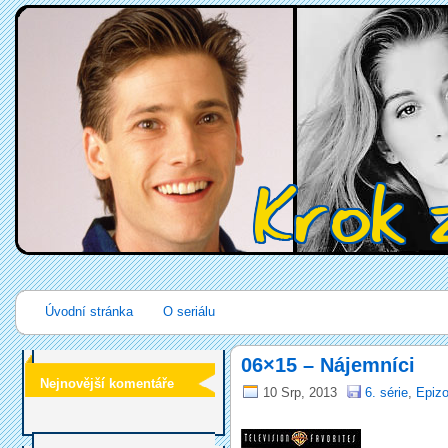
Úvodní stránka
O seriálu
06×15 – Nájemníci
Nejnovější komentáře
10 Srp, 2013
6. série
,
Epizo