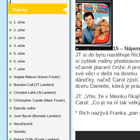
Rubriky
1. série
2. série
3. série
4. série
15 – Nájemn
5. série
JT si do bytu nastěhuje Ric
si zybtek rodiny představov
6. série
včasné placení činže. A pro
7. série
své věci v dešti na dvorku
Angela Watson (Karen Foster)
dárečky, načež Carol zjistí
Brandon Call (JT Lambert)
dceru Danielle, která je prá
Christine Lakin (Al Lambert)
JT: „Víte, že v Mexiku řík
Christopher Castile (Mark Foster)
Carol: „Co je na ní tak vel
Epizody online
* Rich nazývá Franka „pan
Josh Byrne (Brendan Lambert)
Nezařazené
Novinky
Patrick Duffy (Frank Lambert)