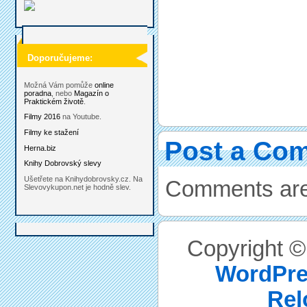
Doporučujeme:
Možná Vám pomůže
online
poradna
, nebo
Magazín o
Praktickém životě
.
Filmy 2016
na Youtube.
Filmy ke stažení
Post a Co
Herna.biz
Knihy Dobrovský slevy
Ušetřete na Knihydobrovsky.cz. Na
Comments are
Slevovykupon.net je hodně slev.
Copyright 
WordPre
Rel