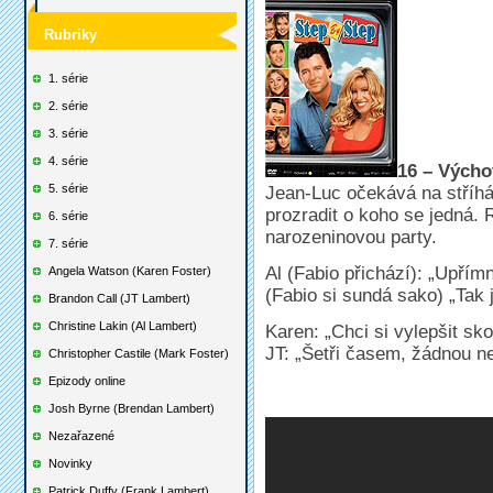
Rubriky
1. série
2. série
3. série
4. série
16 – Výcho
5. série
Jean-Luc očekává na stříh
prozradit o koho se jedná. 
6. série
narozeninovou party.
7. série
Al (Fabio přichází): „Upří
Angela Watson (Karen Foster)
(Fabio si sundá sako) „Tak
Brandon Call (JT Lambert)
Christine Lakin (Al Lambert)
Karen: „Chci si vylepšit sko
JT: „Šetři časem, žádnou
Christopher Castile (Mark Foster)
Epizody online
Josh Byrne (Brendan Lambert)
Nezařazené
Novinky
Patrick Duffy (Frank Lambert)