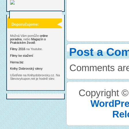
Doporučujeme:
Možná Vám pomůže
online
poradna
, nebo
Magazín o
Praktickém životě
.
Post a Co
Filmy 2016
na Youtube.
Filmy ke stažení
Herna.biz
Comments are
Knihy Dobrovský slevy
Ušetřete na Knihydobrovsky.cz. Na
Slevovykupon.net je hodně slev.
Copyright 
WordPre
Rel