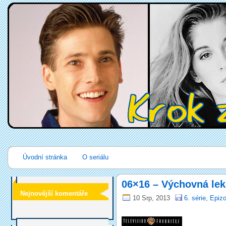
Úvodní stránka
O seriálu
06×16 – Výchovná le
Nejnovější komentáře
10 Srp, 2013
6. série
,
Epizo