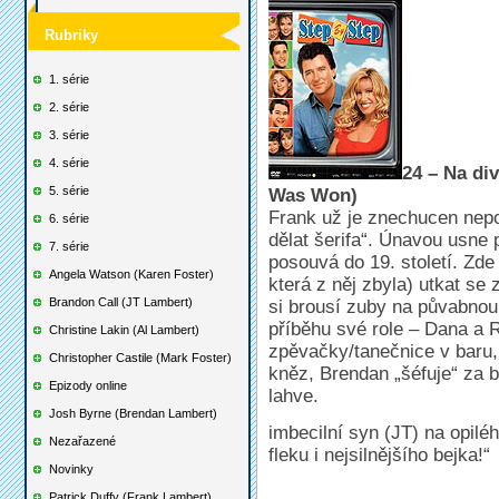
Rubriky
1. série
2. série
3. série
4. série
24 – Na di
5. série
Was Won)
Frank už je znechucen nep
6. série
dělat šerifa“. Únavou usne 
7. série
posouvá do 19. století. Zde
Angela Watson (Karen Foster)
která z něj zbyla) utkat s
Brandon Call (JT Lambert)
si brousí zuby na půvabnou K
příběhu své role – Dana a 
Christine Lakin (Al Lambert)
zpěvačky/tanečnice v baru, 
Christopher Castile (Mark Foster)
kněz, Brendan „šéfuje“ za b
Epizody online
lahve.
Josh Byrne (Brendan Lambert)
imbecilní syn (JT) na opiléh
Nezařazené
fleku i nejsilnějšího bejka!“
Novinky
Patrick Duffy (Frank Lambert)