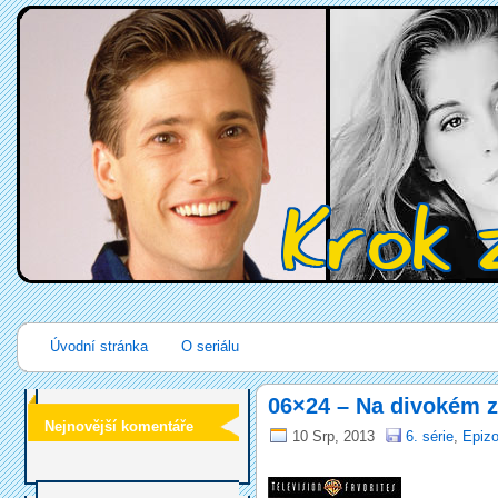
Úvodní stránka
O seriálu
06×24 – Na divokém 
Nejnovější komentáře
10 Srp, 2013
6. série
,
Epizo