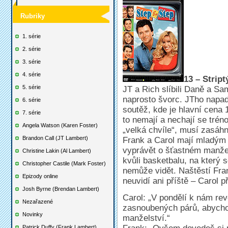
Rubriky
1. série
2. série
3. série
4. série
13 – Stript
5. série
JT a Rich slíbili Daně a Sam
naprosto švorc. JTho napadn
6. série
soutěž, kde je hlavní cena 
7. série
to nemají a nechají se trén
Angela Watson (Karen Foster)
„velká chvíle“, musí zasáhn
Brandon Call (JT Lambert)
Frank a Carol mají mladým 
vyprávět o šťastném manžel
Christine Lakin (Al Lambert)
kvůli basketbalu, na který s
Christopher Castile (Mark Foster)
nemůže vidět. Naštěstí Fra
Epizody online
neuvidí ani příště – Carol
Josh Byrne (Brendan Lambert)
Carol: „V pondělí k nám rev
Nezařazené
zasnoubených párů, abychom
Novinky
manželství.“
Patrick Duffy (Frank Lambert)