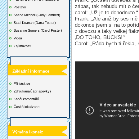
Frank: „Ovšem dovedeš si p
zápas, tak nebudu mít o če
Postavy
carol: „Už je to dohodnuto.“
Sasha Mitchell (Cody Lambert)
Frank: „Ale aniž by ses mě 
Staci Keanan (Dana Foster)
dokonce jsem si na to poříd
z dovozu a taky velkej fial
Suzanne Somers (Carol Foster)
‚DO TOHO, BUCKS!’“
Videa
Carol: „Ráda bych ti řekla,
Zajímavosti
Základní informace
Přihlásit se
Zdroj kanálů (příspěvky)
Kanál komentářů
Česká lokalizace
Výměna ikonek: