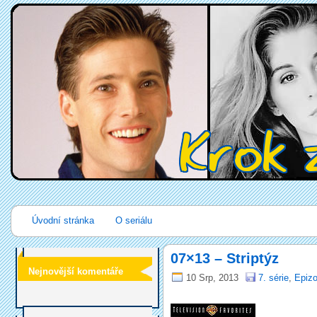
Úvodní stránka
O seriálu
07×13 – Striptýz
Nejnovější komentáře
10 Srp, 2013
7. série
,
Epizo