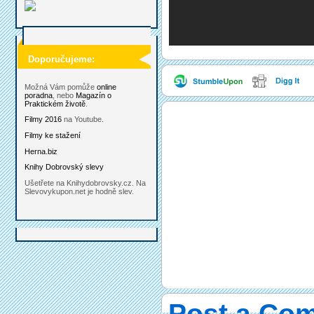
Doporučujeme:
Možná Vám pomůže
online
poradna
, nebo
Magazín o
Praktickém životě
.
Filmy 2016
na Youtube.
Filmy ke stažení
Herna.biz
Knihy Dobrovský slevy
Ušetřete na Knihydobrovsky.cz. Na
Slevovykupon.net je hodně slev.
Post a Co