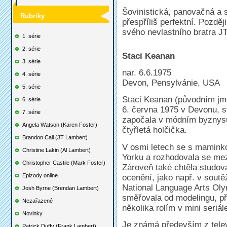
Šovinistická, panovačná a s
Rubriky
přespříliš perfektní. Pozdě
svého nevlastního bratra JT
1. série
2. série
Staci Keanan
3. série
nar. 6.6.1975
4. série
Devon, Pensylvánie, USA
5. série
Staci Keanan (původním jm
6. série
6. června 1975 v Devonu, s
7. série
započala v módním byznysu
Angela Watson (Karen Foster)
čtyřletá holčička.
Brandon Call (JT Lambert)
V osmi letech se s mamink
Christine Lakin (Al Lambert)
Yorku a rozhodovala se mez
Christopher Castile (Mark Foster)
Zároveň také chtěla studova
Epizody online
ocenění, jako např. v sout
National Language Arts Oly
Josh Byrne (Brendan Lambert)
směřovala od modelingu, př
Nezařazené
několika rolím v mini seriá
Novinky
Je známá především z tele
Patrick Duffy (Frank Lambert)