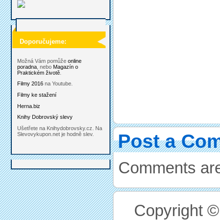
Doporučujeme:
Možná Vám pomůže
online
poradna
, nebo
Magazín o
Praktickém životě
.
Filmy 2016
na Youtube.
Filmy ke stažení
Herna.biz
Knihy Dobrovský slevy
Ušetřete na Knihydobrovsky.cz. Na
Post a Co
Slevovykupon.net je hodně slev.
Comments are
Copyright 