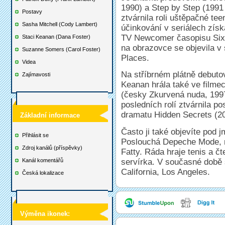
1990) a Step by Step (1991 
Postavy
ztvárnila roli uštěpačné te
Sasha Mitchell (Cody Lambert)
účinkování v seriálech získ
TV Newcomer časopisu Six
Staci Keanan (Dana Foster)
na obrazovce se objevila v
Suzanne Somers (Carol Foster)
Places.
Videa
Na stříbrném plátně debuto
Zajímavosti
Keanan hrála také ve film
(česky Zkurvená nuda, 1997
posledních rolí ztvárnila 
dramatu Hidden Secrets (2
Základní informace
Často ji také objevíte pod 
Přihlásit se
Poslouchá Depeche Mode, m
Zdroj kanálů (příspěvky)
Fatty. Ráda hraje tenis a č
servírka. V současné době s
Kanál komentářů
California, Los Angeles.
Česká lokalizace
Výměna ikonek: