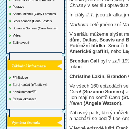
Chrissy
v seriálu opravdu zt
Postavy
Sasha Mitchell (Cody Lambert)
Iniciály
J.T
. jsou zkratka 
Staci Keanan (Dana Foster)
Markovo
celé jméno zní
Mar
Suzanne Somers (Carol Foster)
V seriálu můžeme slyšet mn
Videa
dům, Dallas, Beavis and B
Zajímavosti
Pobřežní hlídka, Xena
či f
Americké graffiti
, nebo
Le
Brendan Call
byl v září 19
Základní informace
rukou.
Christine Lakin, Brandon 
Přihlásit se
Zdroj kanálů (příspěvky)
Ve všech 160 epizodách se 
Carol
(Suzanne Somers)
Kanál komentářů
jich mají na kontě
Dana
(St
Česká lokalizace
Karen
(Angela Watson).
Zábavný park, který můžete 
a nachází se poblíž Los An
Výměna ikonek:
V jedné epizodě luští
Frank