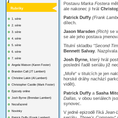
Postavu
Marka Fostera
měl
ale nakonec ji hrál
Christop
Rubriky
Patrick Duffy
(Frank Lambe
1. série
dílech.
2. série
Jason Marsden
(Rich)
se v 
3. série
se ale jeho postava jmenov
4. série
Titulní skladbu
“Second Tim
5. série
Bennett Salvay
. Nazpívala
6. série
7. série
Josh Byrne,
který hrál po
poslední řadě seriálu již ne
Angela Watson (Karen Foster)
Brandon Call (JT Lambert)
„Moře“ v titulcích je jen na
Christine Lakin (Al Lambert)
horské dráhy nachází parko
vidět).
Christopher Castile (Mark Foster)
Epizody online
Patrick Duffy
a
Sasha Mit
Dallas,
v obou seriálech js
Josh Byrne (Brendan Lambert)
synovec.
Nezařazené
Novinky
V jedné epizodě říká
Jean-L
seriálu
„Three’s Company“
Patrick Duffy (Frank Lambert)