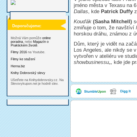
jméno města v Texasu na 6 
Dallas
, kde
Patrick Duffy
z
Kouďák
(Sasha Mitchell)
s
Doporučujeme:
zmiňuje o tom, že navštíví
horskou dráhu, známou z úv
Možná Vám pomůže
online
poradna
, nebo
Magazín o
Dům, který je vidět na začá
Praktickém životě
.
Los Angeles, ale nikdy se 
Filmy 2016
na Youtube.
vytvořen v ateliéru ve stud
Filmy ke stažení
showbusinessu
„, kde jde pr
Herna.biz
Knihy Dobrovský slevy
Ušetřete na Knihydobrovsky.cz. Na
Slevovykupon.net je hodně slev.