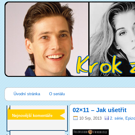
Úvodní stránka
O seriálu
02×11 – Jak ušetřit
Nejnovější komentáře
10 Srp, 2013
2. série
,
Epizo