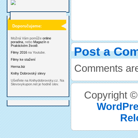
Doporučujeme:
Možná Vám pomůže
online
poradna
, nebo
Magazín o
Praktickém životě
.
Post a Co
Filmy 2016
na Youtube.
Filmy ke stažení
Comments are
Herna.biz
Knihy Dobrovský slevy
Ušetřete na Knihydobrovsky.cz. Na
Slevovykupon.net je hodně slev.
Copyright 
WordPre
Rel