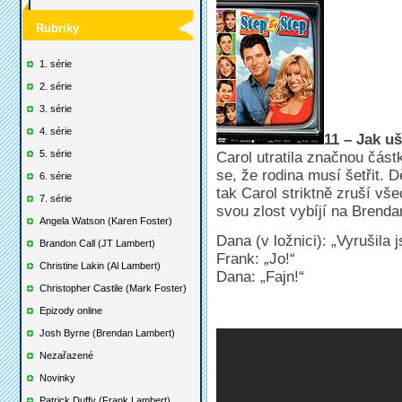
Rubriky
1. série
2. série
3. série
4. série
11 – Jak uš
5. série
Carol utratila značnou čás
se, že rodina musí šetřit. D
6. série
tak Carol striktně zruší vš
7. série
svou zlost vybíjí na Brenda
Angela Watson (Karen Foster)
Dana (v ložnici): „Vyrušila
Brandon Call (JT Lambert)
Frank: „Jo!“
Christine Lakin (Al Lambert)
Dana: „Fajn!“
Christopher Castile (Mark Foster)
Epizody online
Josh Byrne (Brendan Lambert)
Nezařazené
Novinky
Patrick Duffy (Frank Lambert)