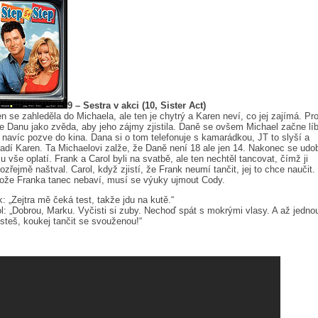
9 – Sestra v akci (10, Sister Act)
n se zahleděla do Michaela, ale ten je chytrý a Karen neví, co jej zajímá. Pr
e Danu jako zvěda, aby jeho zájmy zjistila. Daně se ovšem Michael začne líb
i navíc pozve do kina. Dana si o tom telefonuje s kamarádkou, JT to slyší a
adí Karen. Ta Michaelovi zalže, že Daně není 18 ale jen 14. Nakonec se udob
 vše oplatí. Frank a Carol byli na svatbě, ale ten nechtěl tancovat, čímž ji
zřejmě naštval. Carol, když zjistí, že Frank neumí tančit, jej to chce naučit.
ože Franka tanec nebaví, musí se výuky ujmout Cody.
: „Zejtra mě čeká test, takže jdu na kutě.“
l: „Dobrou, Marku. Vyčisti si zuby. Nechoď spát s mokrými vlasy. A až jedno
steš, koukej tančit se svouženou!“