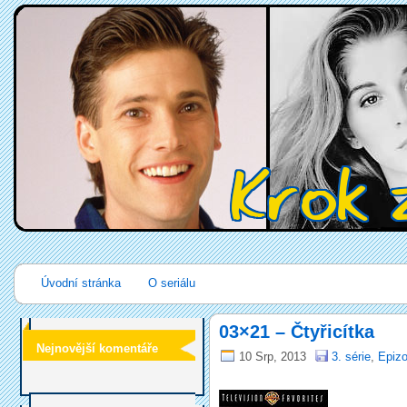
Úvodní stránka
O seriálu
03×21 – Čtyřicítka
Nejnovější komentáře
10 Srp, 2013
3. série
,
Epizo