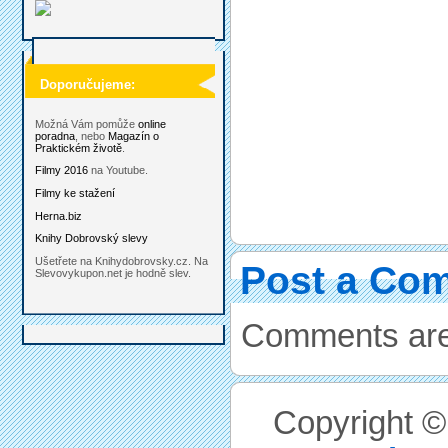
Doporučujeme:
Možná Vám pomůže
online
poradna
, nebo
Magazín o
Praktickém životě
.
Filmy 2016
na Youtube.
Filmy ke stažení
Herna.biz
Knihy Dobrovský slevy
Ušetřete na Knihydobrovsky.cz. Na
Post a Co
Slevovykupon.net je hodně slev.
Comments are
Copyright 