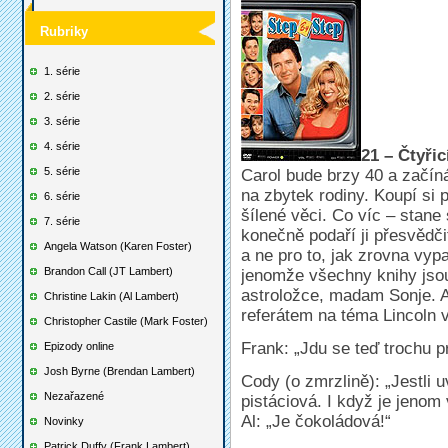
Rubriky
1. série
2. série
3. série
4. série
21 – Čtyřic
5. série
Carol bude brzy 40 a začíná
na zbytek rodiny. Koupí si 
6. série
šílené věci. Co víc – stane
7. série
konečně podaří ji přesvědčit
Angela Watson (Karen Foster)
a ne pro to, jak zrovna vypa
Brandon Call (JT Lambert)
jenomže všechny knihy jsou
astroložce, madam Sonje. A
Christine Lakin (Al Lambert)
referátem na téma Lincoln ve
Christopher Castile (Mark Foster)
Frank: „Jdu se teď trochu p
Epizody online
Josh Byrne (Brendan Lambert)
Cody (o zmrzlině): „Jestli 
Nezařazené
pistáciová. I když je jenom 
Al: „Je čokoládová!“
Novinky
Patrick Duffy (Frank Lambert)