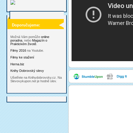
Doporučujeme:
Možná Vám pomůže
online
poradna
, nebo
Magazín o
Praktickém životě
.
Filmy 2016
na Youtube.
Filmy ke stažení
Herna.biz
Knihy Dobrovský slevy
Ušetřete na Knihydobrovsky.cz. Na
Slevovykupon.net je hodně slev.