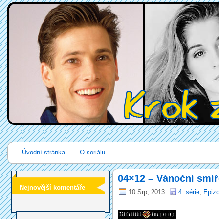
Úvodní stránka
O seriálu
04×12 – Vánoční smíř
Nejnovější komentáře
10 Srp, 2013
4. série
,
Epizo