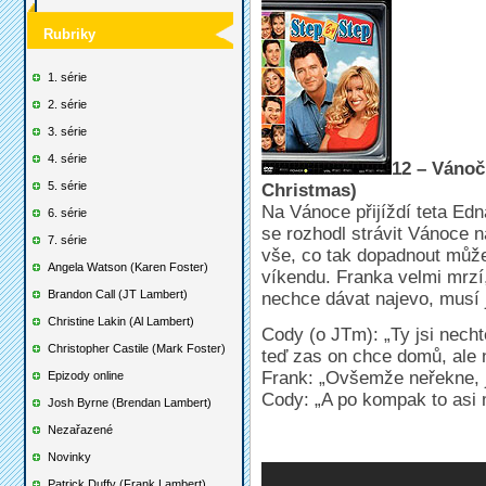
Rubriky
1. série
2. série
3. série
4. série
12 – Vánoč
5. série
Christmas)
Na Vánoce přijíždí teta Edn
6. série
se rozhodl strávit Vánoce 
7. série
vše, co tak dopadnout může
Angela Watson (Karen Foster)
víkendu. Franka velmi mrzí,
Brandon Call (JT Lambert)
nechce dávat najevo, musí 
Christine Lakin (Al Lambert)
Cody (o JTm): „Ty jsi nechtě
Christopher Castile (Mark Foster)
teď zas on chce domů, ale 
Frank: „Ovšemže neřekne, je
Epizody online
Cody: „A po kompak to as
Josh Byrne (Brendan Lambert)
Nezařazené
Novinky
Patrick Duffy (Frank Lambert)