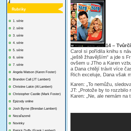
Rubriky
1. série
2. série
3. série
4. série
14 – Tvůrčí
5. série
Carol si pořídila knihu s n
„ještě žhavějším“ a jde s F
6. série
ovšem u JTho a Karen vzbud
7. série
a Dana chtějí trávit více č
Angela Watson (Karen Foster)
Rich exceluje, Dana však m
Brandon Call (JT Lambert)
Karen: „To nemůžu, sledov
Christine Lakin (Al Lambert)
JT: „Protože by to rozzbilo 
Christopher Castile (Mark Foster)
Karen: „Ne, ale nemám na t
Epizody online
Josh Byrne (Brendan Lambert)
Nezařazené
Novinky
Patrick Duffy (Frank Lambert)