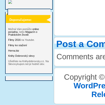
Doporučujeme:
Možná Vám pomůže
online
poradna
, nebo
Magazín o
Praktickém životě
.
Filmy 2016
na Youtube.
Post a Co
Filmy ke stažení
Herna.biz
Comments are
Knihy Dobrovský slevy
Ušetřete na Knihydobrovsky.cz. Na
Slevovykupon.net je hodně slev.
Copyright 
WordPre
Rel