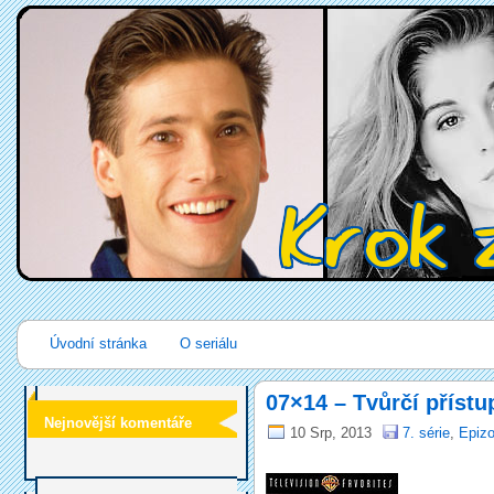
Úvodní stránka
O seriálu
07×14 – Tvůrčí přístu
Nejnovější komentáře
10 Srp, 2013
7. série
,
Epizo